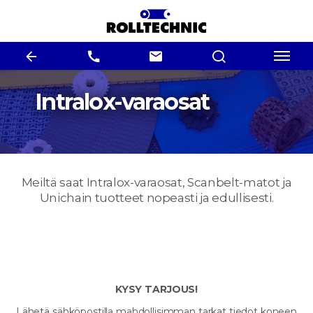
Intralox-varaosat
Meiltä saat Intralox-varaosat, Scanbelt-matot ja
Unichain tuotteet nopeasti ja edullisesti.
KYSY TARJOUS!
Lähetä sähköpostilla mahdollisimman tarkat tiedot koneen