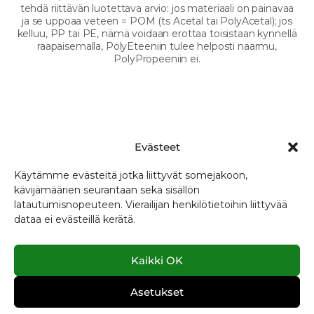
tehdä riittävän luotettava arvio: jos materiaali on painavaa
ja se uppoaa veteen = POM (ts Acetal tai PolyAcetal); jos
kelluu, PP tai PE, nämä voidaan erottaa toisistaan kynnellä
raapaisemalla, PolyEteeniin tulee helposti naarmu,
PolyPropeeniin ei.
Evästeet
Käytämme evästeitä jotka liittyvät somejakoon,
kävijämäärien seurantaan sekä sisällön
latautumisnopeuteen. Vierailijan henkilötietoihin liittyvää
dataa ei evästeillä kerätä.
Rolltechnic Oy
Kaikki OK
Aurinkokuja 3
33420 Tampere, Finland
rolltechnic@rolltechnic.fi
Asetukset