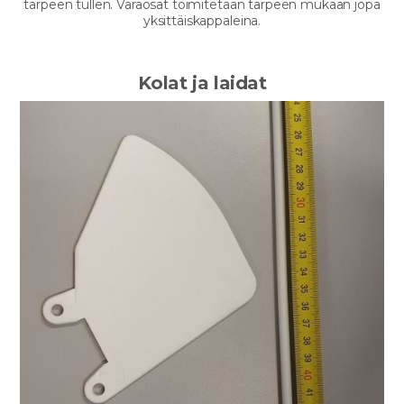
tarpeen tullen. Varaosat toimitetaan tarpeen mukaan jopa
yksittäiskappaleina.
Kolat ja laidat